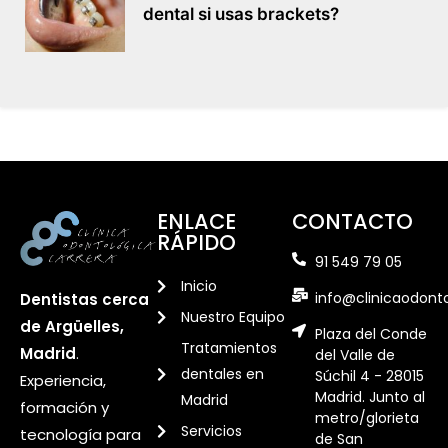
dental si usas brackets?
ENLACE
CONTACTO
RÁPIDO
91 549 79 05
Inicio
info@clinicaodont
Dentistas cerca
Nuestro Equipo
de Argüelles,
Plaza del Conde
Tratamientos
Madrid
.
del Valle de
dentales en
Súchil 4 - 28015
Experiencia,
Madrid. Junto al
Madrid
formación y
metro/glorieta
Servicios
tecnología para
de San