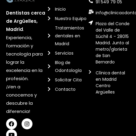
91 549 79 05
Inicio
info@clinicaodont
Dentistas cerca
Nuestro Equipo
de Argüelles,
Plaza del Conde
Tratamientos
Madrid
.
del Valle de
dentales en
Súchil 4 - 28015
Experiencia,
Madrid. Junto al
Madrid
formación y
metro/glorieta
Servicios
tecnología para
de San
Bernardo
lograr la
Blog de
excelencia en la
Odontología
Clínica dental
profesión.
en Madrid
Solicitar Cita
Centro
¡Ven a
Contacto
Argüelles
conocernos y
descubre la
diferencia!