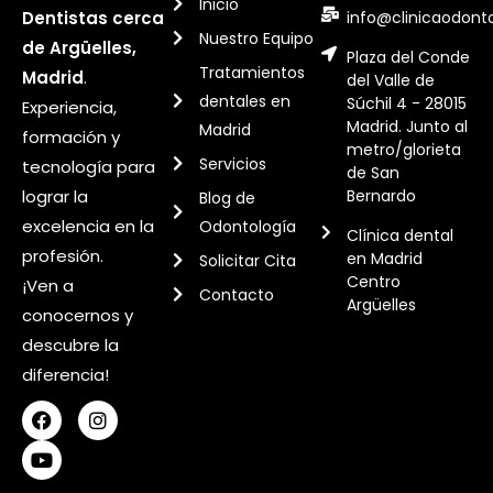
Inicio
info@clinicaodont
Dentistas cerca
Nuestro Equipo
de Argüelles,
Plaza del Conde
Tratamientos
Madrid
.
del Valle de
dentales en
Súchil 4 - 28015
Experiencia,
Madrid. Junto al
Madrid
formación y
metro/glorieta
Servicios
tecnología para
de San
Bernardo
lograr la
Blog de
excelencia en la
Odontología
Clínica dental
profesión.
en Madrid
Solicitar Cita
Centro
¡Ven a
Contacto
Argüelles
conocernos y
descubre la
diferencia!