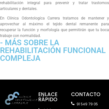
rehabilitación integral para prevenir y tratar trastornos
articulares y dentales.
En Clínica Odontologíca Carrera tratamos de mantener y
aprovechar al máximo el tejido dental remanente para
recuperar la función y morfología que permitirán que tu boca
trabaje con normalidad.
- MÁS SOBRE LA
REHABILITACIÓN FUNCIONAL
COMPLEJA
ENLACE
CONTACTO
RÁPIDO
91 549 79 05