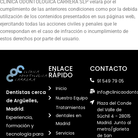
CLÍNICA ODONTOLÓGICA CARRERA SLP velará por el
cumplimiento de las anteriores condiciones como por la debida
utilización de los contenidos presentados en sus páginas web,
ejercitando todas las acciones civiles y penales que le
correspondan en el caso de infracción o incumplimiento de
estos derechos por parte del usuario.
ENLACE
CONTACTO
RÁPIDO
91 549 79 05
Inicio
info@clinicaodont
Dentistas cerca
Nuestro Equipo
de Argüelles,
Plaza del Conde
Tratamientos
Madrid
.
del Valle de
dentales en
Súchil 4 - 28015
Experiencia,
Madrid. Junto al
Madrid
formación y
metro/glorieta
Servicios
tecnología para
de San