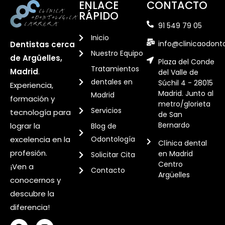
ENLACE
CONTACTO
RÁPIDO
91 549 79 05
Inicio
info@clinicaodont
Dentistas cerca
Nuestro Equipo
de Argüelles,
Plaza del Conde
Tratamientos
Madrid
.
del Valle de
dentales en
Súchil 4 - 28015
Experiencia,
Madrid. Junto al
Madrid
formación y
metro/glorieta
Servicios
tecnología para
de San
Bernardo
lograr la
Blog de
excelencia en la
Odontología
Clínica dental
profesión.
en Madrid
Solicitar Cita
Centro
¡Ven a
Contacto
Argüelles
conocernos y
descubre la
diferencia!