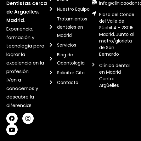
info@clinicaodont
Dentistas cerca
Nuestro Equipo
de Argüelles,
Plaza del Conde
Tratamientos
Madrid
.
del Valle de
dentales en
Súchil 4 - 28015
Experiencia,
Madrid. Junto al
Madrid
formación y
metro/glorieta
Servicios
tecnología para
de San
Bernardo
lograr la
Blog de
excelencia en la
Odontología
Clínica dental
profesión.
en Madrid
Solicitar Cita
Centro
¡Ven a
Contacto
Argüelles
conocernos y
descubre la
diferencia!