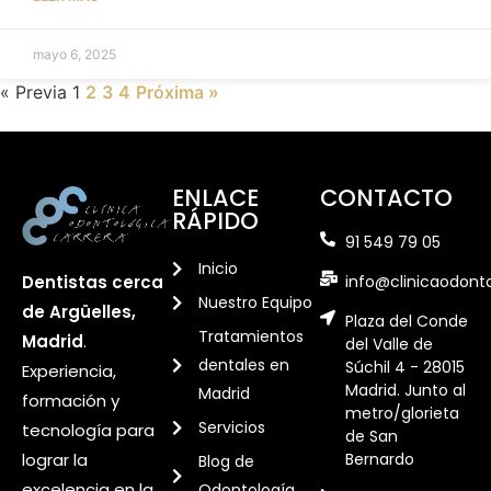
mayo 6, 2025
« Previa
1
2
3
4
Próxima »
ENLACE
CONTACTO
RÁPIDO
91 549 79 05
Inicio
info@clinicaodont
Dentistas cerca
Nuestro Equipo
de Argüelles,
Plaza del Conde
Tratamientos
Madrid
.
del Valle de
dentales en
Súchil 4 - 28015
Experiencia,
Madrid. Junto al
Madrid
formación y
metro/glorieta
Servicios
tecnología para
de San
Bernardo
lograr la
Blog de
excelencia en la
Odontología