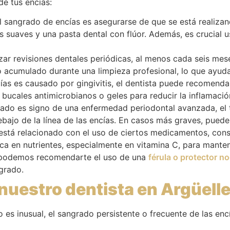
de tus encías:
l sangrado de encías es asegurarse de que se está realizand
 suaves y una pasta dental con flúor. Además, es crucial us
zar revisiones dentales periódicas, al menos cada seis mes
ro acumulado durante una limpieza profesional, lo que ayuda
as es causado por gingivitis, el dentista puede recomendar
bucales antimicrobianos o geles para reducir la inflamación
rado es signo de una enfermedad periodontal avanzada, el 
debajo de la línea de las encías. En casos más graves, puede
está relacionado con el uso de ciertos medicamentos, cons
ca en nutrientes, especialmente en vitamina C, para manten
 podemos recomendarte el uso de una
férula o protector n
ngrado.
nuestro dentista en Argüell
o es inusual, el sangrado persistente o frecuente de las en