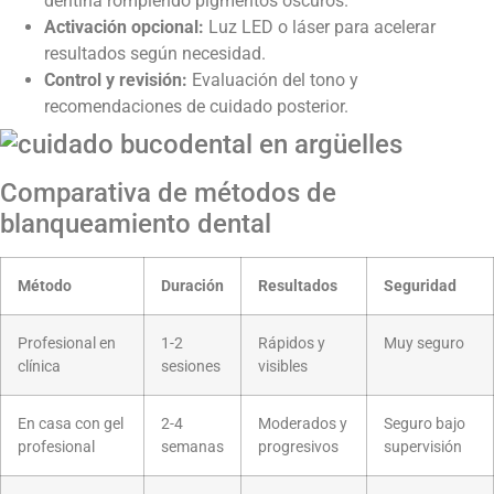
dentina rompiendo pigmentos oscuros.
Activación opcional:
Luz LED o láser para acelerar
resultados según necesidad.
Control y revisión:
Evaluación del tono y
recomendaciones de cuidado posterior.
Comparativa de métodos de
blanqueamiento dental
Método
Duración
Resultados
Seguridad
Profesional en
1-2
Rápidos y
Muy seguro
clínica
sesiones
visibles
En casa con gel
2-4
Moderados y
Seguro bajo
profesional
semanas
progresivos
supervisión