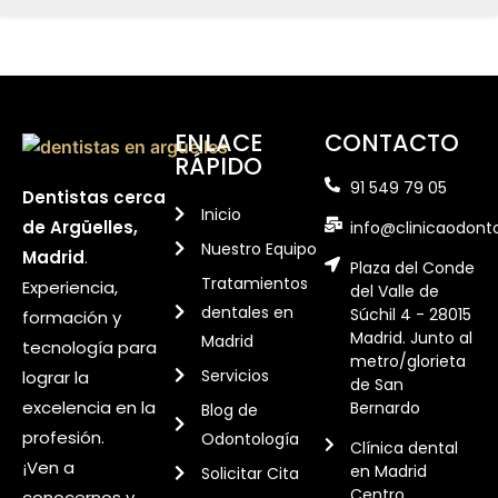
ENLACE
CONTACTO
RÁPIDO
91 549 79 05
Dentistas cerca
Inicio
de Argüelles,
info@clinicaodont
Nuestro Equipo
Madrid
.
Plaza del Conde
Tratamientos
Experiencia,
del Valle de
dentales en
Súchil 4 - 28015
formación y
Madrid. Junto al
Madrid
tecnología para
metro/glorieta
Servicios
lograr la
de San
excelencia en la
Bernardo
Blog de
profesión.
Odontología
Clínica dental
¡Ven a
en Madrid
Solicitar Cita
Centro
conocernos y