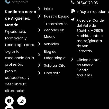
91 549 79 05
Inicio
info@clinicaodont
Dentistas cerca
Nuestro Equipo
de Argüelles,
Plaza del Conde
Tratamientos
Madrid
.
del Valle de
dentales en
Súchil 4 - 28015
Experiencia,
Madrid. Junto al
Madrid
formación y
metro/glorieta
Servicios
tecnología para
de San
Bernardo
lograr la
Blog de
excelencia en la
Odontología
Clínica dental
profesión.
en Madrid
Solicitar Cita
Centro
¡Ven a
Contacto
Argüelles
conocernos y
descubre la
diferencia!