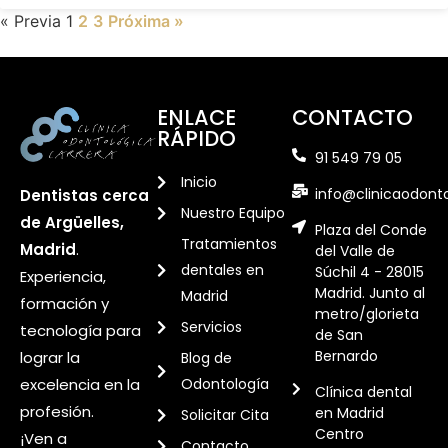
« Previa
1
2
3
Próxima »
ENLACE
CONTACTO
RÁPIDO
91 549 79 05
Inicio
info@clinicaodont
Dentistas cerca
Nuestro Equipo
de Argüelles,
Plaza del Conde
Tratamientos
Madrid
.
del Valle de
dentales en
Súchil 4 - 28015
Experiencia,
Madrid. Junto al
Madrid
formación y
metro/glorieta
Servicios
tecnología para
de San
Bernardo
lograr la
Blog de
excelencia en la
Odontología
Clínica dental
profesión.
en Madrid
Solicitar Cita
Centro
¡Ven a
Contacto