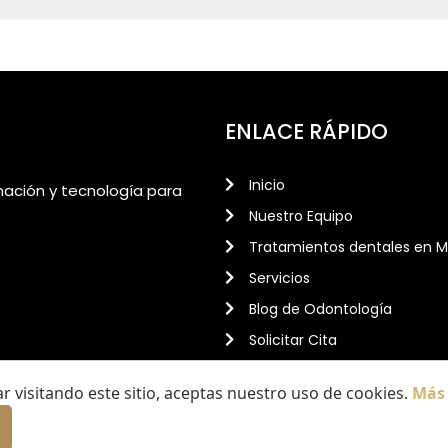
ENLACE RÁPIDO
Inicio
rmación y tecnología para
Nuestro Equipo
Tratamientos dentales en M
Servicios
Blog de Odontología
Solicitar Cita
Contacto
 visitando este sitio, aceptas nuestro uso de cookies.
Más
ados.
Mapa Web
Aviso Legal
Política