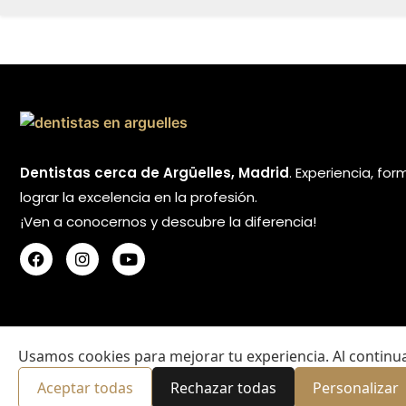
Dentistas cerca de Argüelles, Madrid
. Experiencia, fo
lograr la excelencia en la profesión.
¡Ven a conocernos y descubre la diferencia!
Usamos cookies para mejorar tu experiencia. Al continuar
Aceptar todas
Rechazar todas
Personalizar
© Clínica Odontológica Carrera – Todos los Derechos Reserv