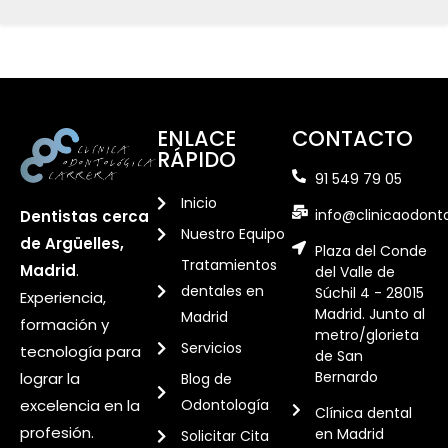
ENLACE
CONTACTO
RÁPIDO
91 549 79 05
Inicio
info@clinicaodont
Dentistas cerca
Nuestro Equipo
de Argüelles,
Plaza del Conde
Tratamientos
Madrid
.
del Valle de
dentales en
Súchil 4 - 28015
Experiencia,
Madrid. Junto al
Madrid
formación y
metro/glorieta
Servicios
tecnología para
de San
Bernardo
lograr la
Blog de
excelencia en la
Odontología
Clínica dental
profesión.
en Madrid
Solicitar Cita