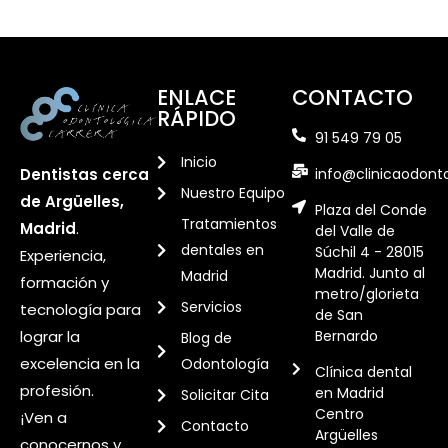
ENLACE
CONTACTO
RÁPIDO
91 549 79 05
Inicio
info@clinicaodont
Dentistas cerca
Nuestro Equipo
de Argüelles,
Plaza del Conde
Tratamientos
Madrid
.
del Valle de
dentales en
Súchil 4 - 28015
Experiencia,
Madrid. Junto al
Madrid
formación y
metro/glorieta
Servicios
tecnología para
de San
Bernardo
lograr la
Blog de
excelencia en la
Odontología
Clínica dental
profesión.
en Madrid
Solicitar Cita
Centro
¡Ven a
Contacto
Argüelles
conocernos y