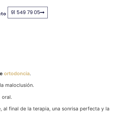
91 549 79 05
cto
de
ortodoncia
.
la maloclusión.
 oral.
al final de la terapia, una sonrisa perfecta y la