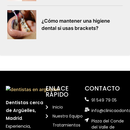
¿Cómo mantener una higiene
dental si usas brackets?
ENLACE
CONTACTO
RÁPIDO
91 549 79 05
Dentistas cerca
Inicio
de Argüelles,
info@clinicaodont
Nuestro Equipo
Madrid
.
Plaza del Conde
Tratamientos
Experiencia,
del Valle de