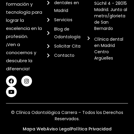
dentales en
Súchil 4 - 28015
formación y
Madrid. Junto al
Madrid
tecnología para
metro/glorieta
Servicios
lograr la
de San
excelencia en la
Bernardo
Blog de
profesión.
Odontología
Clínica dental
¡Ven a
en Madrid
Solicitar Cita
Centro
conocernos y
Contacto
Argüelles
descubre la
diferencia!
© Clínica Odontológica Carrera – Todos los Derechos
Reservados.
Mapa Web
Aviso Legal
Política Privacidad