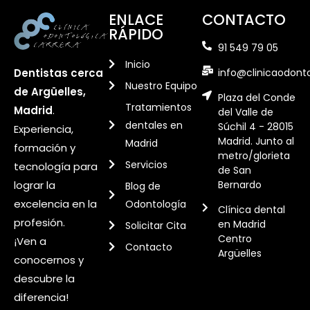
ENLACE
CONTACTO
RÁPIDO
91 549 79 05
Inicio
info@clinicaodont
Dentistas cerca
Nuestro Equipo
de Argüelles,
Plaza del Conde
Tratamientos
Madrid
.
del Valle de
dentales en
Súchil 4 - 28015
Experiencia,
Madrid. Junto al
Madrid
formación y
metro/glorieta
Servicios
tecnología para
de San
Bernardo
lograr la
Blog de
excelencia en la
Odontología
Clínica dental
profesión.
en Madrid
Solicitar Cita
Centro
¡Ven a
Contacto
Argüelles
conocernos y
descubre la
diferencia!