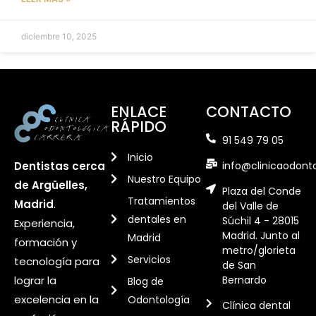
diciembre 10, 2025
ENLACE
CONTACTO
RÁPIDO
91 549 79 05
Inicio
info@clinicaodont
Dentistas cerca
Nuestro Equipo
de Argüelles,
Plaza del Conde
Tratamientos
Madrid
.
del Valle de
dentales en
Súchil 4 - 28015
Experiencia,
Madrid. Junto al
Madrid
formación y
metro/glorieta
Servicios
tecnología para
de San
Bernardo
lograr la
Blog de
excelencia en la
Odontología
Clínica dental