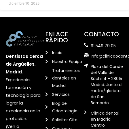
diciembre 10, 2025
ENLACE
CONTACTO
RÁPIDO
91 549 79 05
Inicio
info@clinicaodont
Dentistas cerca
Nuestro Equipo
de Argüelles,
Plaza del Conde
Tratamientos
Madrid
.
del Valle de
dentales en
Súchil 4 - 28015
Experiencia,
Madrid. Junto al
Madrid
formación y
metro/glorieta
Servicios
tecnología para
de San
Bernardo
lograr la
Blog de
excelencia en la
Odontología
Clínica dental
profesión.
en Madrid
Solicitar Cita
Centro
¡Ven a
Contacto