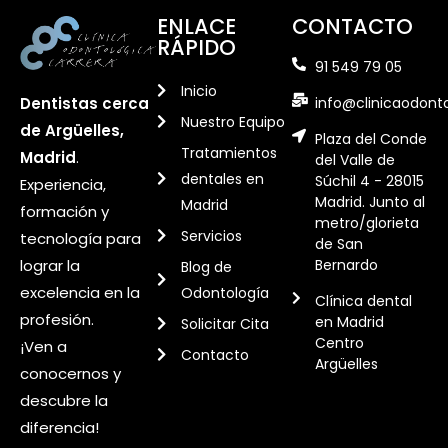
ENLACE
CONTACTO
RÁPIDO
91 549 79 05
Inicio
info@clinicaodont
Dentistas cerca
Nuestro Equipo
de Argüelles,
Plaza del Conde
Tratamientos
Madrid
.
del Valle de
dentales en
Súchil 4 - 28015
Experiencia,
Madrid. Junto al
Madrid
formación y
metro/glorieta
Servicios
tecnología para
de San
Bernardo
lograr la
Blog de
excelencia en la
Odontología
Clínica dental
profesión.
en Madrid
Solicitar Cita
Centro
¡Ven a
Contacto
Argüelles
conocernos y
descubre la
diferencia!